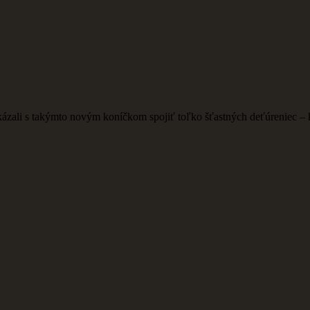
ázali s takýmto novým koníčkom spojiť toľko šťastných deťúreniec – k