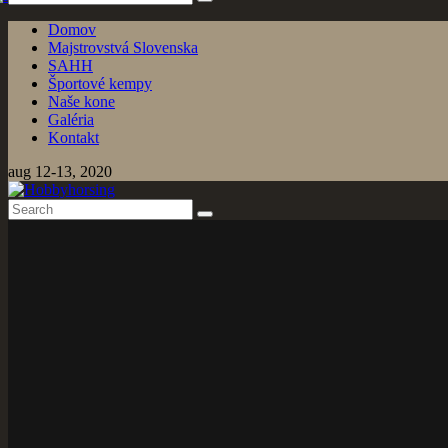
Domov
Majstrovstvá Slovenska
SAHH
Športové kempy
Naše kone
Galéria
Kontakt
aug 12-13, 2020