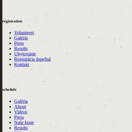
registration
Volunteers
Galéria
Press
Results
Ubytovanie
Registrácia úspešná
Kontakt
schedule
Galéria
About
Videos
Press
Naše kone
Results