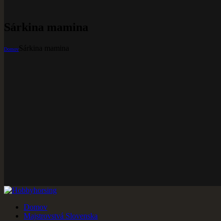
Sárkina mamina
Sárkina mamina
Domov
Majstrovstvá Slovenska