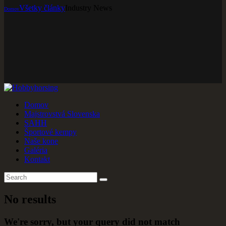
Všetky články
Industry News
Domov
Majstrovstvá Slovenska
SAHH
Športové kempy
Naše kone
Galéria
Kontakt
No results
We're sorry, but your query did not match