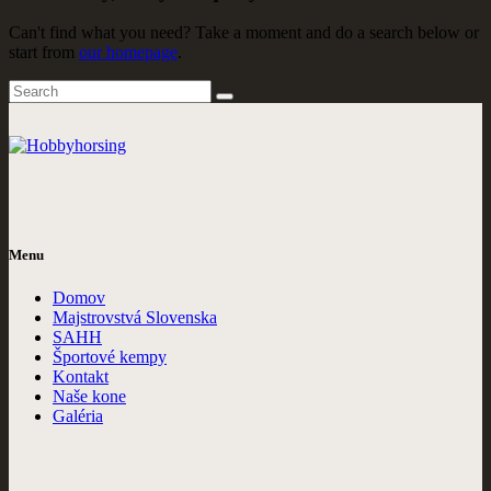
Can't find what you need? Take a moment and do a search below or
start from
our homepage
.
Menu
Domov
Majstrovstvá Slovenska
SAHH
Športové kempy
Kontakt
Naše kone
Galéria