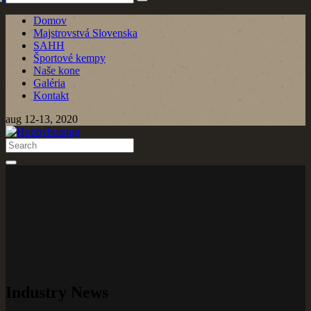
Domov
Majstrovstvá Slovenska
SAHH
Športové kempy
Naše kone
Galéria
Kontakt
aug 12-13, 2020
Industry News